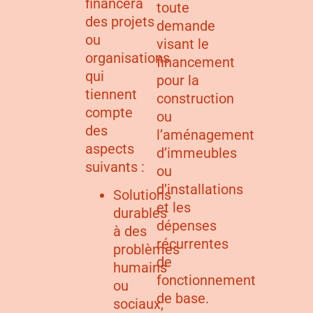
financera
toute
des projets
demande
ou
visant le
organisations
financement
qui
pour la
tiennent
construction
compte
ou
des
l’aménagement
aspects
d’immeubles
suivants :
ou
d’installations
Solutions
et les
durables
dépenses
à des
récurrentes
problèmes
de
humains
fonctionnement
ou
de base.
sociaux,