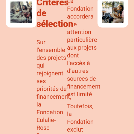
Critères
La
Fondation
de
accordera
sélection
une
attention
particulière
Sur
aux projets
l’ensemble
dont
des projets
l’accès à
qui
d’autres
rejoignent
sources de
ses
financement
priorités de
est limité.
financement,
la
Toutefois,
Fondation
la
Eulalie-
Fondation
Rose
exclut